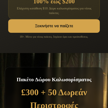
100% έως $200
Ελάχιστη κατάθεση $10. Δώρο καλωσορίσματος για νέους
παίκτες.
Ξεκινήστε να παίζετε
18+. Μόνο για νέους παίκτες. Ισχύουν όροι και προϋποθέσεις.
Πακέτο Δώρου Καλωσορίσματος
£300 + 50 Δωρεάν
Περιστροφές