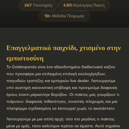
24/7
Υποστήριξη
4.8/5
Αξιολόγηση Παίκτη
50+
Μέθοδοι Πληρωμής
Επαγγελματικό παιχνίδι, χτισμένο στην
εμπιστοσύνη
Το Goldenpanda είναι ένα αδειοδοτημένο διαδικτυακό καζίνο
που προσφέρει μια επιλεγμένη επιλογή κουλοχέρηδων,
παιχνιδιών τραπέζης και εμπειριών live dealer. Λειτουργούμε
υπό αυστηρή κανονιστική επίβλεψη και προτιμούμε διαφανείς
όρους έναντι μάρκετινγκ θορύβου. Οι παίκτες μας γνωρίζουν τι
παίρνουν: διαφανείς πιθανότητες, συνεπείς πληρωμές και μια
πλατφόρμα σχεδιασμένη να λειτουργεί χωρίς το ακατάστατο.
Λειτουργούμε με μια απλή αρχή: όσο πιο μεγάλος ο παίκτης
μένει με εμάς, τόσο καλύτεροι πρέπει να είμαστε. Αυτό σημαίνει