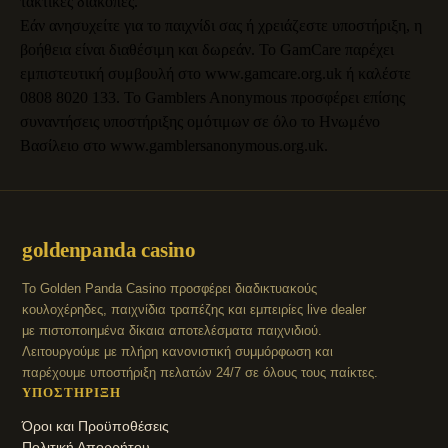
τακτικές διακοπές.
Εάν ανησυχείτε για το παιχνίδι σας ή χρειάζεστε υποστήριξη, η
βοήθεια είναι διαθέσιμη και δωρεάν. Το GamCare παρέχει
εμπιστευτική συμβουλή στο www.gamcare.org.uk ή καλέστε
0808 8020 133. Το Gamblers Anonymous προσφέρει επίσης
συναντήσεις υποστήριξης ομότιμων σε όλο το Ηνωμένο
Βασίλειο στο www.gamblersanonymous.org.uk.
goldenpanda casino
Το Golden Panda Casino προσφέρει διαδικτυακούς
κουλοχέρηδες, παιχνίδια τραπέζης και εμπειρίες live dealer
με πιστοποιημένα δίκαια αποτελέσματα παιχνιδιού.
Λειτουργούμε με πλήρη κανονιστική συμμόρφωση και
παρέχουμε υποστήριξη πελατών 24/7 σε όλους τους παίκτες.
ΥΠΟΣΤΉΡΙΞΗ
Όροι και Προϋποθέσεις
Πολιτική Απορρήτου