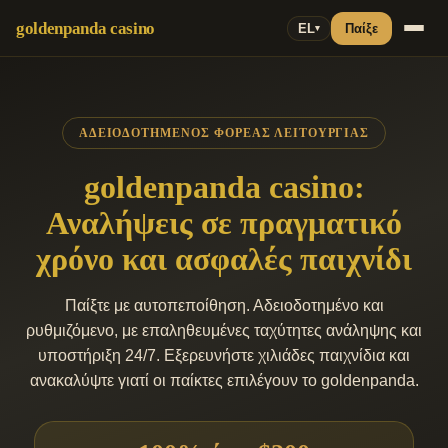
goldenpanda casino
EL
Παίξε
▾
Κουλοχέρηδες
Μπόνους
ΑΔΕΙΟΔΟΤΗΜΈΝΟΣ ΦΟΡΈΑΣ ΛΕΙΤΟΥΡΓΊΑΣ
goldenpanda casino:
Προώθηση
Αναλήψεις σε πραγματικό
Υποστήριξη
χρόνο και ασφαλές παιχνίδι
Παίξτε με αυτοπεποίθηση. Αδειοδοτημένο και
ρυθμιζόμενο, με επαληθευμένες ταχύτητες ανάληψης και
υποστήριξη 24/7. Εξερευνήστε χιλιάδες παιχνίδια και
ανακαλύψτε γιατί οι παίκτες επιλέγουν το goldenpanda.