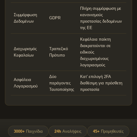
Πλήρη συμμόρφωση με
Συμμόρφωση
κανονισμούς
GDPR
Δεδομένων
προστασίας δεδομένων
της ΕΕ
Κεφάλαια παίκτη
διακρατούνται σε
Διαχωρισμός
Τραπεζικό
ειδικούς
Κεφαλαίων
Πρότυπο
διαχωρισμένους
λογαριασμούς
Δύο
Κατ' επιλογή 2FA
Ασφάλεια
παράγοντες
διαθέσιμη για πρόσθετη
Λογαριασμού
Ταυτοποίησης
προστασία
3000+
Παιχνίδια
24h
Αναλήψεις
45+
Προμηθευτές