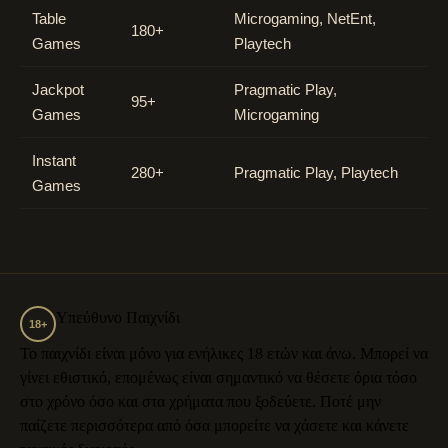
Table
Microgaming, NetEnt,
180+
Games
Playtech
Jackpot
Pragmatic Play,
95+
Games
Microgaming
Instant
280+
Pragmatic Play, Playtech
Games
Υπεύθυνο Παιχνίδι
18+
Το παιχνίδι είναι μόνο για ενήλικες 18 ετών και άνω. Μπορεί να
γίνει εθιστικό, επομένως είναι σημαντικό να θέσετε όρια τόσο
στο χρόνο όσο και στα χρήματα που ξοδεύετε. Ποτέ μην
παίζετε περισσότερα από όσα μπορείτε να χάσετε και κάνετε