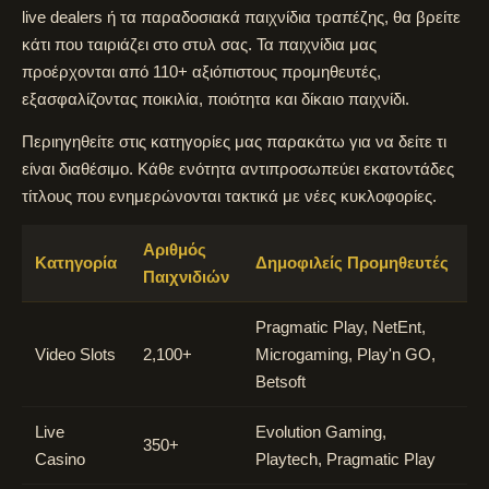
live dealers ή τα παραδοσιακά παιχνίδια τραπέζης, θα βρείτε
κάτι που ταιριάζει στο στυλ σας. Τα παιχνίδια μας
προέρχονται από 110+ αξιόπιστους προμηθευτές,
εξασφαλίζοντας ποικιλία, ποιότητα και δίκαιο παιχνίδι.
Περιηγηθείτε στις κατηγορίες μας παρακάτω για να δείτε τι
είναι διαθέσιμο. Κάθε ενότητα αντιπροσωπεύει εκατοντάδες
τίτλους που ενημερώνονται τακτικά με νέες κυκλοφορίες.
Αριθμός
Κατηγορία
Δημοφιλείς Προμηθευτές
Παιχνιδιών
Pragmatic Play, NetEnt,
Video Slots
2,100+
Microgaming, Play'n GO,
Betsoft
Live
Evolution Gaming,
350+
Casino
Playtech, Pragmatic Play